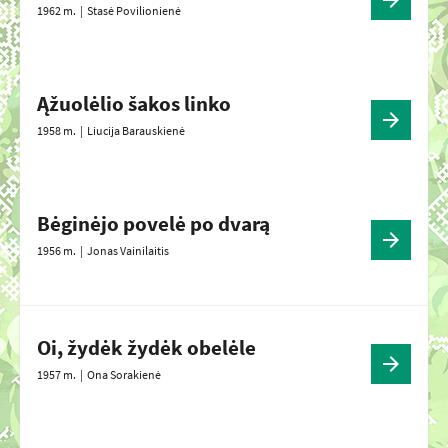
1962 m. |
Stasė Povilionienė
Ąžuolėlio šakos linko
1958 m. |
Liucija Barauskienė
Bėginėjo povelė po dvarą
1956 m. |
Jonas Vainilaitis
Oi, žydėk žydėk obelėle
1957 m. |
Ona Sorakienė