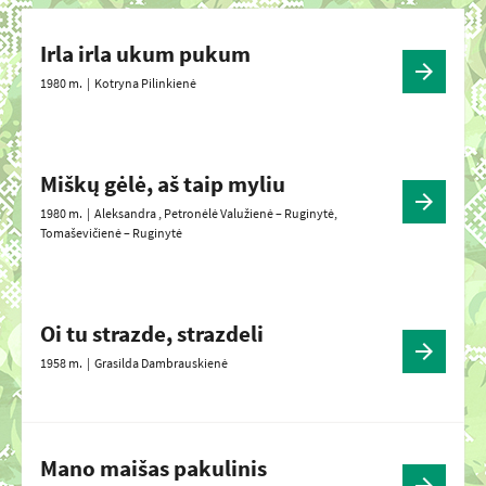
Irla irla ukum pukum
1980 m. |
Kotryna Pilinkienė
Miškų gėlė, aš taip myliu
1980 m. |
Aleksandra , Petronėlė Valužienė – Ruginytė,
Tomaševičienė – Ruginytė
Oi tu strazde, strazdeli
1958 m. |
Grasilda Dambrauskienė
Mano maišas pakulinis