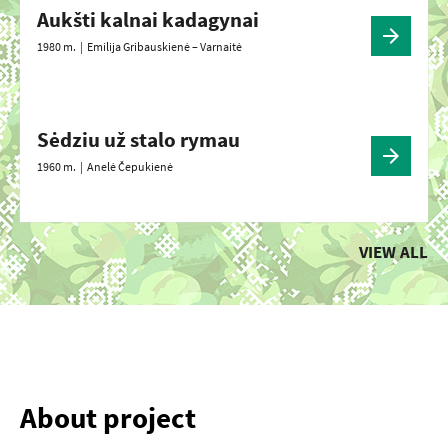
Aukšti kalnai kadagynai
1980 m. |
Emilija Gribauskienė – Varnaitė
Sėdziu už stalo rymau
1960 m. |
Anelė Čepukienė
VIEW ALL
About project