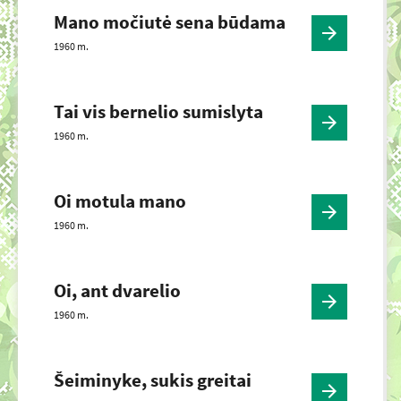
Mano močiutė sena būdama
1960 m.
Tai vis bernelio sumislyta
1960 m.
Oi motula mano
1960 m.
Oi, ant dvarelio
1960 m.
Šeiminyke, sukis greitai