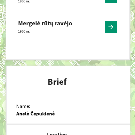
1960 m.
Mergelė rūtų ravėjo
1960 m.
Brief
Name:
Anelė Čepukienė
Location