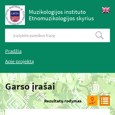
Muzikologijos instituto
Etnomuzikologijos skyrius
Pradžia
Apie projektą
Garso įrašai
Rezultatų rodymas