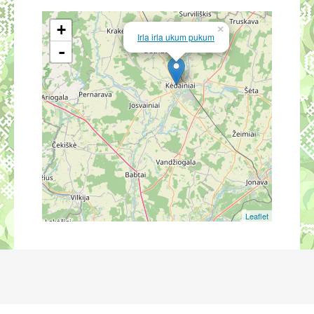
+
×
Irla irla ukum pukum
-
Leaflet