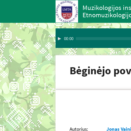
Muzikologijos ins
Etnomuzikologijo
00:00
Bėginėjo pov
Autorius:
Jonas Vaini