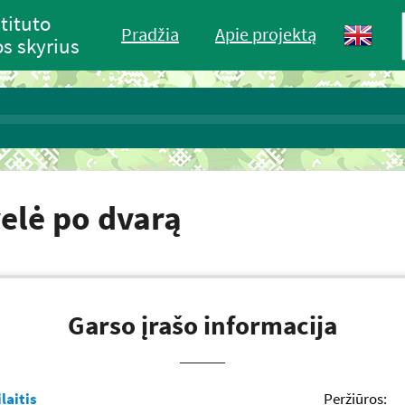
tituto
Pradžia
Apie projektą
s skyrius
elė po dvarą
Garso įrašo informacija
laitis
Peržiūros: