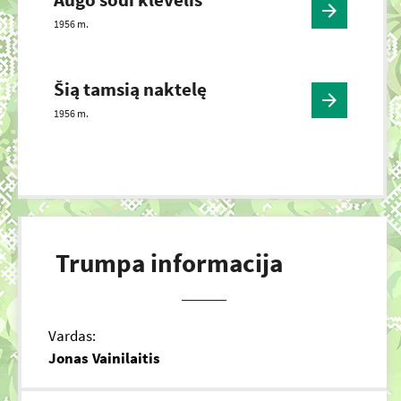
1956 m.
Šią tamsią naktelę
1956 m.
Trumpa informacija
Vardas:
Jonas Vainilaitis