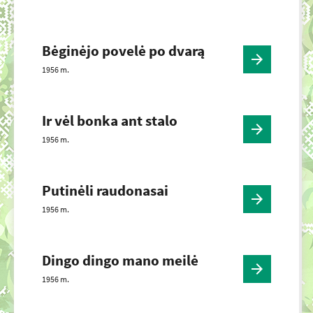
Bėginėjo povelė po dvarą
1956 m.
Ir vėl bonka ant stalo
1956 m.
Putinėli raudonasai
1956 m.
Dingo dingo mano meilė
1956 m.