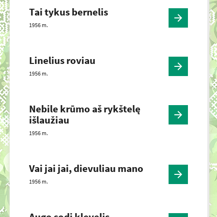
Tai tykus bernelis
1956 m.
Linelius roviau
1956 m.
Nebile krūmo aš rykštelę
išlaužiau
1956 m.
Vai jai jai, dievuliau mano
1956 m.
Augo sodi klevelis