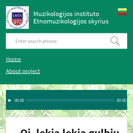
Muzikologijos instituto
Etnomuzikologijos skyrius
Home
About project
00:00
00:00
Oi, lekia lekia gulbių