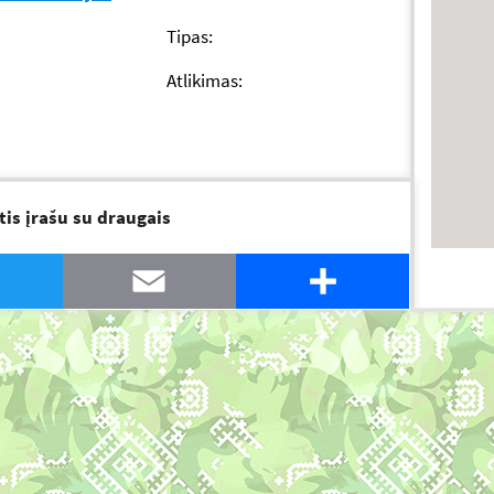
Tipas:
Atlikimas:
tis įrašu su draugais
tter
Email
Share