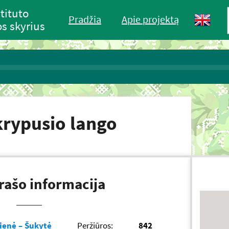
tituto
Pradžia
Apie projektą
s skyrius
krypusio lango
rašo informacija
ienė – Šukytė
Peržiūros:
842