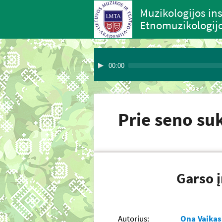
Muzikologijos ins
Etnomuzikologijo
00:00
Prie seno su
Garso į
Autorius:
Ona Vaikas