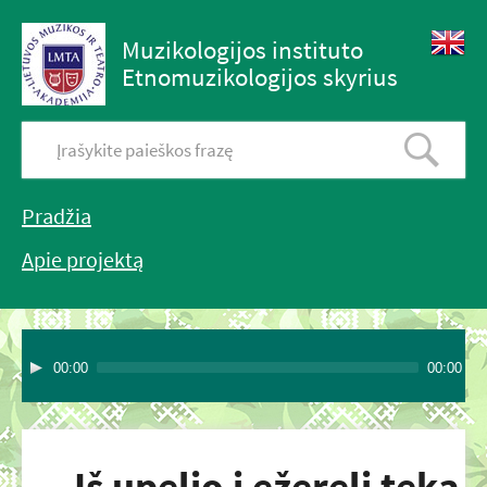
Muzikologijos instituto
Etnomuzikologijos skyrius
Pradžia
Apie projektą
00:00
00:00
Iš upelio į ežerelį teka