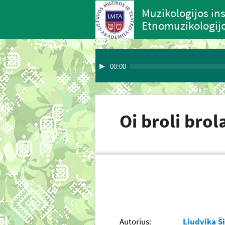
Muzikologijos ins
Etnomuzikologijo
00:00
Oi broli bro
Autorius:
Liudvika Ši