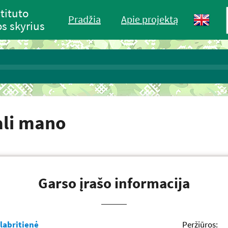
tituto
Pradžia
Apie projektą
s skyrius
lali mano
Garso įrašo informacija
labritienė
Peržiūros: