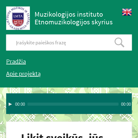
Muzikologijos instituto
Etnomuzikologijos skyrius
Pradžia
Apie projektą
00:00
00:00
Likit sveikūs, jūs