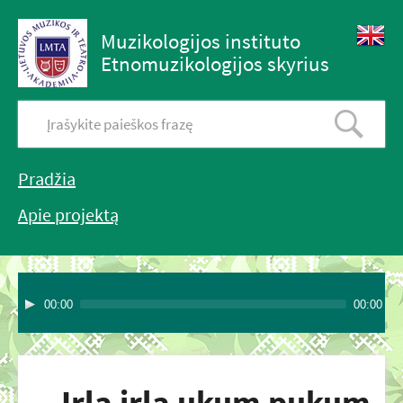
Muzikologijos instituto
Etnomuzikologijos skyrius
Pradžia
Apie projektą
00:00
00:00
Irla irla ukum pukum