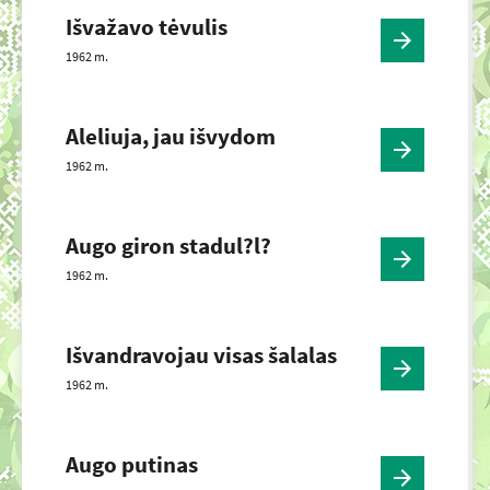
Išvažavo tėvulis
1962 m.
Aleliuja, jau išvydom
1962 m.
Augo giron stadul?l?
1962 m.
Išvandravojau visas šalalas
1962 m.
Augo putinas