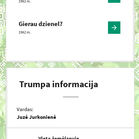
1962 m.
Gierau dzienel?
1962 m.
Trumpa informacija
Vardas:
Juzė Jurkonienė
Vieta žemėlapyje